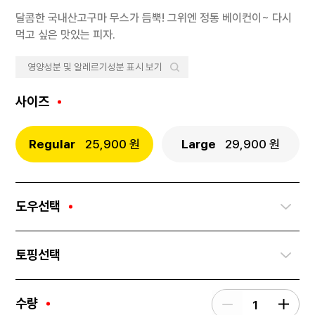
달콤한 국내산고구마 무스가 듬뿍! 그위엔 정통 베이컨이~ 다시
먹고 싶은 맛있는 피자.
영양성분 및 알레르기성분 표시 보기
사이즈
Regular
25,900 원
Large
29,900 원
도우선택
토핑선택
수량