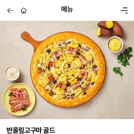
메뉴
반올림고구마 골드